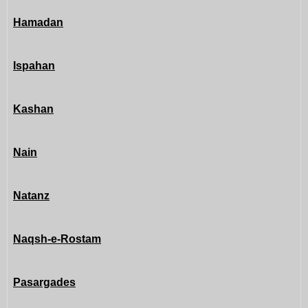
Hamadan
Ispahan
Kashan
Nain
Natanz
Naqsh-e-Rostam
Pasargades