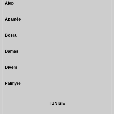
Alep
Apamée
Bosra
Damas
Divers
Palmyre
TUNISIE