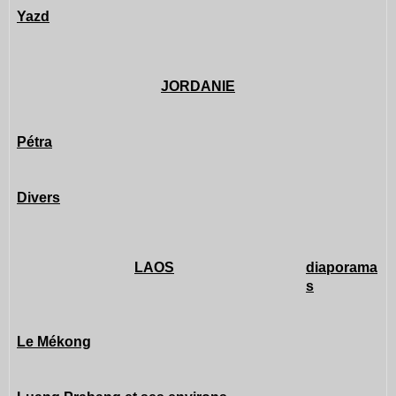
Yazd
JORDANIE
Pétra
Divers
LAOS
diaporama
s
Le Mékong