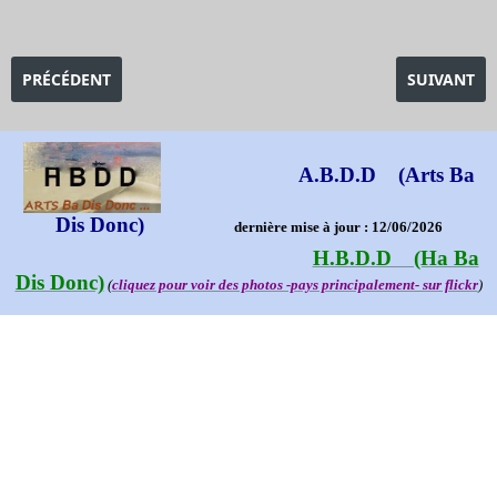
ARTICLE PRÉCÉDENT : EXPOSITION JACKSON POLLOCK
ARTICLE SU
PRÉCÉDENT
SUIVANT
A.B.D.D (Arts Ba
Dis Donc)
dernière mise à jour : 12/06/2026
H.B.D.D (Ha Ba
Dis Donc)
(
cliquez pour voir des photos -pays principalement- sur flickr
)