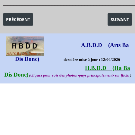
_______________________________________________________________________________________
ARTICLE PRÉCÉDENT : EXPOSITION FAITH RINGGOLD
ARTICLE SU
PRÉCÉDENT
SUIVANT
A.B.D.D (Arts Ba
Dis Donc)
dernière mise à jour : 12/06/2026
H.B.D.D (Ha Ba
Dis Donc)
(
cliquez pour voir des photos -pays principalement- sur flickr
)