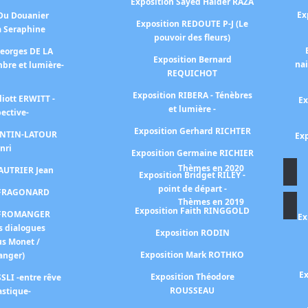
Exposition Sayed Haider RAZA
Ex
 Du Douanier
Exposition REDOUTE P-J (Le
à Seraphine
pouvoir des fleurs)
Georges DE LA
Exposition Bernard
na
bre et lumière-
REQUICHOT
Exposition RIBERA - Ténèbres
liott ERWITT -
Ex
et lumière -
pective-
Exposition Gerhard RICHTER
FANTIN-LATOUR
Exp
nri
Exposition Germaine RICHIER
Thèmes en 2020
FAUTRIER Jean
Exposition Bridget RILEY -
point de départ -
n FRAGONARD
Thèmes en 2019
Exposition Faith RINGGOLD
n FROMANGER
Ex
s dialogues
Exposition RODIN
us Monet /
Exposition Mark ROTHKO
anger)
Ex
Exposition Théodore
SLI -entre rêve
ROUSSEAU
astique-