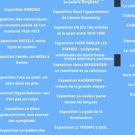
la Galerie Borghèse
La cat
Exposition KIMONO
Exposition Dans l'appartement
Châtea
de Léonce Rosenberg
position Néo-romantiques -
un moment oublié de l'art
Chât
Exposition EN JEU ! les artistes
moderne 1926-1972-
et le sport entre 1870-1930
Exposition PASTELS -entre
Domai
Exposition FAIRE PARLER LES
ligne et couleur-
PIERRES - sculptures
Le ch
médiévales de Notre Dame -
position Pastels -de Millet à
Visites extérieurs parisiens
Redon-
Exposition Heinz BERGGRUEN -
La
un marchand et sa collection-
Gare de
xposition Face au soleil -un
Exposition KAZAKHSTAN -
astre dans les arts-
Le 
trésors de la grande steppe -
osition Hyperréalisme -ceci
Qu
Exposition La couleur parle
n'est pas un corps-
toutes les langues
Exposition Le décor
Exposition Le goût de la
pressionniste -aux sources
Renaissance
des nymphéas-
Exposition LE TROMPE L'OEIL
Exposition Le théâtre des