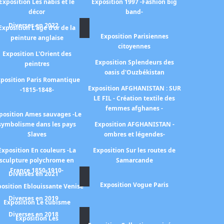
Exposition Les nabis et le
Exposition 1997 -Fashion big
décor
band-
Diverses en 2022
Exposition L'age d'or de la
Exposition Parisiennes
peinture anglaise
citoyennes
Exposition L'Orient des
Exposition Splendeurs des
peintres
oasis d'Ouzbékistan
position Paris Romantique
Exposition AFGHANISTAN : SUR
-1815-1848-
LE FIL - Création textile des
femmes afghanes -
position Ames sauvages -Le
symbolisme dans les pays
Exposition AFGHANISTAN -
Slaves
ombres et légendes-
Exposition En couleurs -La
Exposition Sur les routes de
sculpture polychrome en
Samarcande
France 1850-1910-
Diverses en 2021
Exposition Vogue Paris
osition Eblouissante Venise
Diverses en 2019
Exposition Le cubisme
Diverses en 2018
Exposition Les