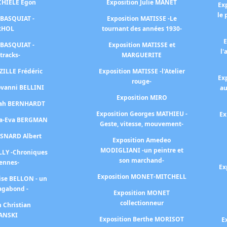
SCHIELE Egon
Exposition Julie MANET
Ex
le 
 BASQUIAT -
Exposition MATISSE -Le
RHOL
tournant des années 1930-
E
 BASQUIAT -
Exposition MATISSE et
l'
tracks-
MARGUERITE
ZILLE Frédéric
Exposition MATISSE -l'Atelier
Ex
rouge-
ovanni BELLINI
au
Exposition MIRO
arah BERNHARDT
Exposition Georges MATHIEU -
Ex
na-Eva BERGMAN
Geste, vitesse, mouvement-
ESNARD Albert
Exposition Amedeo
MODIGLIANI -un peintre et
LLY -Chroniques
son marchand-
iennes-
Ex
Exposition MONET-MITCHELL
ise BELLON - un
agabond -
Exposition MONET
collectionneur
n Christian
ANSKI
Exposition Berthe MORISOT
E