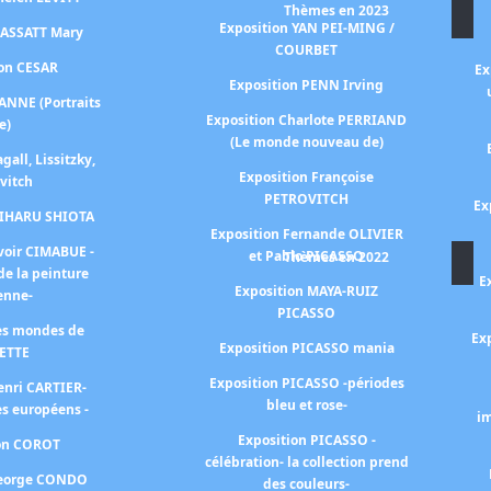
Thèmes en 2023
Exposition YAN PEI-MING /
CASSATT Mary
COURBET
ion CESAR
Ex
Exposition PENN Irving
ANNE (Portraits
Exposition Charlote PERRIAND
e)
(Le monde nouveau de)
gall, Lissitzky,
Exposition Françoise
vitch
PETROVITCH
Ex
HIHARU SHIOTA
Exposition Fernande OLIVIER
voir CIMABUE -
et Pablo PICASSO
Thèmes en 2022
de la peinture
E
Exposition MAYA-RUIZ
ienne-
PICASSO
les mondes de
Exp
Exposition PICASSO mania
ETTE
Exposition PICASSO -périodes
enri CARTIER-
bleu et rose-
s européens -
im
Exposition PICASSO -
ion COROT
célébration- la collection prend
George CONDO
des couleurs-