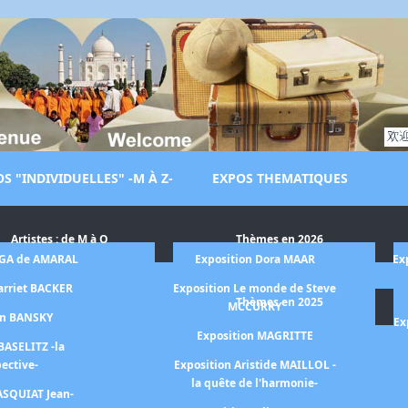
S "INDIVIDUELLES" -M À Z-
EXPOS THEMATIQUES
Artistes : de M à O
Thèmes en 2026
LGA de AMARAL
Exposition Dora MAAR
Ex
arriet BACKER
Exposition Le monde de Steve
Thèmes en 2025
MCCURRY
on BANSKY
Ex
Exposition MAGRITTE
BASELITZ -la
pective-
Exposition Aristide MAILLOL -
la quête de l'harmonie-
ASQUIAT Jean-