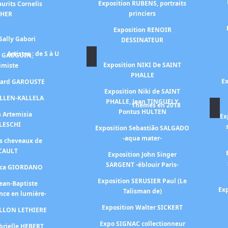
Exposition RUBENS, portraits
urits Cornelis
princiers
CHER
Exposition RENOIR
Sally Gabori
DESSINATEUR
Artistes : de S à U
n GAUGUIN,
Exposition NIKI De SAINT
himiste
PHALLE
Ex
érard GAROUSTE
Exposition Niki de SAINT
ALLEN-KALLELA
PHALLE, Jean TINGUELY,
Thèmes en 2018
Pontus HULTEN
n Artemisia
Ex
LESCHI
Exposition Sebastião SALGADO
-aqua mater-
es cheveaux de
CAULT
Exposition John Singer
SARGENT -éblouir Paris-
Luca GIORDANO
Exposition SERUSIER Paul (Le
Jean-Baptiste
Exp
Talisman de)
nce en lumière-
Exposition Walter SICKERT
ILLON LETHIERE
Expo SIGNAC collectionneur
brielle HEBERT