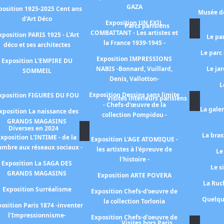
GAZA
position 1925-2025 Cent ans
Musée de
d'Art Déco
Exposition UN EXIL
Parcs parisiens
COMBATTANT - Les artistes et
xposition PARIS 1925 - L'Art
Le pa
la France 1939-1945 -
déco et ses architectes
Le parc
Exposition IMPRESSIONS
Exposition L'EMPIRE DU
NABIS -Bonnard, Vuillard,
Le ja
SOMMEIL
Denis, Vallotton-
L
Exposition Dessins sans limite
xposition FIGURES DU FOU
Visites intérieurs parisiens
- Chefs-d’œuvre de la
La gale
xposition La naissance des
collection Pompidou -
GRANDS MAGASINS
Diverses en 2024
La bras
xposition L'INTIME - de la
Exposition L'AGE ATOMIQUE -
ambre aux réseaux sociaux -
les artistes à l'épreuve de
Le
l'histoire -
Exposition La SAGA DES
Le s
GRANDS MAGASINS
Exposition ARTE POVERA
La Ruch
Exposition Surréalisme
Exposition Chefs-d'oeuvre de
Quelqu
la collection Torlonia
osition Paris 1874 -inventer
l'Impressionnisme-
Exposition Chefs-d'oeuvre de
Visites hors Paris