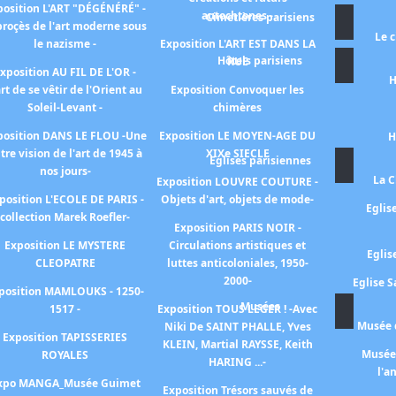
position L'ART "DÉGÉNÉRÉ" -
autochtones -
Cimetières parisiens
proçès de l'art moderne sous
Le 
le nazisme -
Exposition L'ART EST DANS LA
Hôtels parisiens
RUE
xposition AU FIL DE L'OR -
H
art de se vêtir de l'Orient au
Exposition Convoquer les
Soleil-Levant -
chimères
position DANS LE FLOU -Une
Exposition LE MOYEN-AGE DU
H
tre vision de l'art de 1945 à
XIXe SIECLE
Eglises parisiennes
nos jours-
La C
Exposition LOUVRE COUTURE -
position L'ECOLE DE PARIS -
Objets d'art, objets de mode-
Eglis
collection Marek Roefler-
Exposition PARIS NOIR -
Exposition LE MYSTERE
Circulations artistiques et
Eglis
CLEOPATRE
luttes anticoloniales, 1950-
2000-
Eglise S
position MAMLOUKS - 1250-
Musées
1517 -
Exposition TOUS LEGER ! -Avec
Musée d
Niki De SAINT PHALLE, Yves
Exposition TAPISSERIES
KLEIN, Martial RAYSSE, Keith
Musée 
ROYALES
HARING ...-
l'a
xpo MANGA_Musée Guimet
Exposition Trésors sauvés de