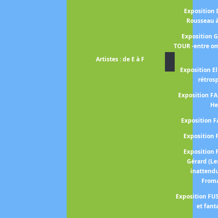
Exposition
Rousseau 
Exposition 
TOUR -entre om
Artistes : de E à F
Exposition El
rétros
Exposition 
He
Exposition 
Expositio
Expositio
Gérard (Le
inattend
From
Exposition FUS
et fant