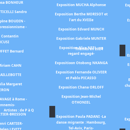
Rosa BONHEUR
Exposition MUCHA Alphonse
Ex
TTICELLI Sandro
Exposition Berthe MORISOT et
l'art du XVIIIe
E
ugéne BOUDIN -
mpressionnisme -
Exposition Edvard MUNCH
n Contantin
Exposition Gabriele MUNTER
NCUSI
Exposition Alice NEEL -un
Thèmes en 2024
UFFET Bernard
regard engagé-
E
Expositioon Otobong NKANGA
E
 Miriam CAHN
Exposition Fernande OLIVIER
 CAILLEBOTTE
et Pablo PICASSO
E
ulia Margaret
ch
Exposition Chana ORLOFF
ERON
Exposition Jean-Michel
RAVAGE à Rome -
OTHONIEL
 ennemis-
Artistes : de P à Q
ARTIER-BRESSON
Exposition Paula PADANI -La
Exp
danse migrante : Hambourg,
enri CARTIER-
Tel-Aviv, Paris-
Helen LEVITT