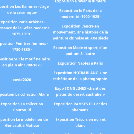
Exposition Graver la lumière
position Les flammes -L'âge
Exposition le Paris de la
de la céramique-
modernité -1900-1925-
Exposition Paris-Athènes -
Exposition L'encre en
issance de la Grèce moderne
mouvement, Une histoire de la
1675-1919 -
peinture chinoise au XXe siècle
position Peintres femmes -
Exposition Mode et sport, d'un
1780-1830 -
podium à l'autre
osition Sur le motif Peindre
Exposition Naples à Paris
en plein air 1780-1870
Exposition NOIR&BLANC -une
esthétique de la photographie-
covid2020
Expo SONGLINES -chant des
position La collection Alana
pistes du désert australien-
Exposition La collection
Exposition RAMSES II -L'or des
Courtauld
pharaons-
position Le modèle noir de
Exposition Trésors en noir et
Géricault à Matisse
blanc