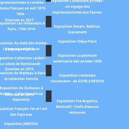
Exposition Collections privées -
mpressionnistes à Londres -
un voyage des
tistes français en exil 1870-
impressionnistes aux fauves-
1904 -
Diverses en 2017
xposition Les Hollandais à
Exposition Derain, Balthus,
Paris, 1789-1914
Giacometti
Exposition Tokyo-Paris
position Au-delà des étoiles.
Le paysage mystique
Diverses en 2016
Exposition La peinture
position Collection Leiden -
américaine des années 1930
Le siècle de Rembrandt -
Diverses en 2015
position de Watteau à David
Exposition L'estampe
la collection Horvitz
visionnaire - de GOYA à REDON
-
Exposition De Zurbaran à
Rothko - Collection Alicia
Diverses en 2014
Koplowitz
Exposition Fra Angelico,
Botticelli, Chefs-d’œuvre
position François 1er et l'art
retrouvés
des Pays-bas
Exposition JARDINS