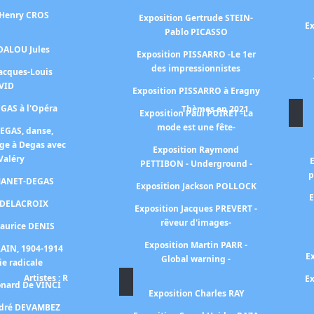
 Henry CROS
Exposition Gertrude STEIN-
Ex
Pablo PICASSO
 DALOU Jules
Exposition PISSARRO -Le 1er
des impressionnistes
Jacques-Louis
VID
Exposition PISSARRO à Eragny
EGAS à l'Opéra
Thèmes en 2021
Exposition Paul POIRET -La
mode est une fête-
DEGAS, danse,
ge à Degas avec
Exposition Raymond
Valéry
PETTIBON - Underground -
p
 MANET-DEGAS
Exposition Jackson POLLOCK
E
n DELACROIX
Exposition Jacques PREVERT -
rêveur d'images-
Maurice DENIS
Exposition Martin PARR -
RAIN, 1904-1914
E
Global warning -
ie radicale
Artistes : R
Ex
onard De VINCI
Exposition Charles RAY
ndré DEVAMBEZ