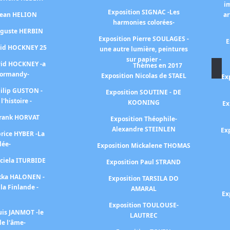
i
Exposition SIGNAC -Les
 Jean HELION
ar
harmonies colorées-
uguste HERBIN
Exposition Pierre SOULAGES -
E
vid HOCKNEY 25
une autre lumière, peintures
sur papier -
vid HOCKNEY -a
Thèmes en 2017
Normandy-
Exposition Nicolas de STAEL
Ex
hilip GUSTON -
Exposition SOUTINE - DE
 l'histoire -
KOONING
Ex
Frank HORVAT
Exposition Théophile-
Alexandre STEINLEN
Ex
brice HYBER -La
lée-
Exposition Mickalene THOMAS
aciela ITURBIDE
Exposition Paul STRAND
ekka HALONEN -
Exposition TARSILA DO
la Finlande -
AMARAL
Ex
Exposition TOULOUSE-
uis JANMOT -le
LAUTREC
e l'âme-