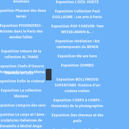
émotions
Exposition L'OEIL VERITE
position Pharaon des deux
Exposition Collection Paul
terres
GUILLAUME - Les arts à Paris-
Exposition PIONNIERES -
Exposition POP FOREVER -Tom
Artistes dans le Paris des
WESSELMANN &... -
années folles-
Exposition révélation ! Art
contemporain du BENIN
Exposition trésors de la
Exposition We are here
collection AL THANI
Exposition ZOMBIS
Exposition Chefs-d’Oeuvre
hotographiques du Moma
Diverses en 2023
Exposition BOLLYWOOD
xposition Enfin le cinéma!
SUPERSTARS -histoire d'un
Exposition La collection
cinéma indien-
Morozov
Exposition CORPS à CORPS -
xposition L'empire des sens
Histoire(s) de la photographie-
position Le corps et l âme -
Exposition Des cheveux et des
sculptures italiennes de
poils
Donatello à Michel Ange-