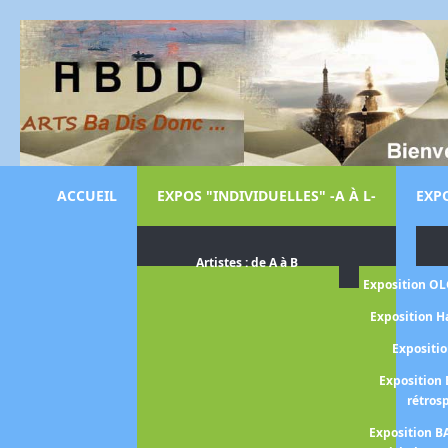
ACCUEIL
EXPOS "INDIVIDUELLES" -A À L-
EXPO
Artistes : de A à B
Exposition O
Exposition H
Expositi
Exposition 
rétros
Exposition B