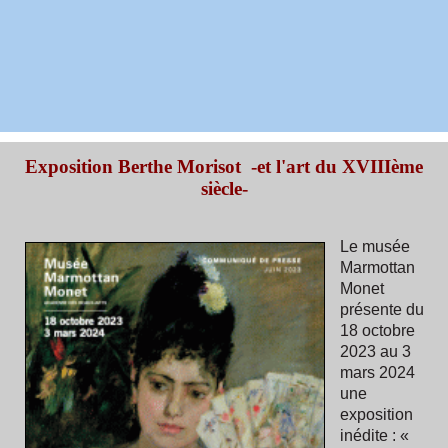
Exposition Berthe Morisot -et l'art du XVIIIème
siècle-
Le musée
Marmottan
Monet
présente du
18 octobre
2023 au 3
mars 2024
une
exposition
inédite : «