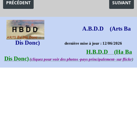
ARTICLE PRÉCÉDENT : EXPOSITION MUCHA ALPHONSE
ARTICLE S
PRÉCÉDENT
SUIVANT
A.B.D.D (Arts Ba
Dis Donc)
dernière mise à jour : 12/06/2026
H.B.D.D (Ha Ba
Dis Donc)
(
cliquez pour voir des photos -pays principalement- sur flickr
)