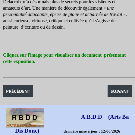
Delacroix n’a désormais plus de secrets pour les visiteurs et
amateurs d’art. Une manière de découvrir également «
une
personnalité attachante, éprise de gloire et acharnée de travail
»,
aussi curieuse, virtuose, critique et cultivée qu’il s’agisse de
peinture, d’écriture ou de dessin.
Cliquez sur l'image pour visualiser un document présentant
cette exposition.
_______________________________________________________________________________________
ARTICLE PRÉCÉDENT : EXPOSITION MANET-DEGAS
ARTICLE SU
PRÉCÉDENT
SUIVANT
A.B.D.D (Arts Ba
Dis Donc)
dernière mise à jour : 12/06/2026