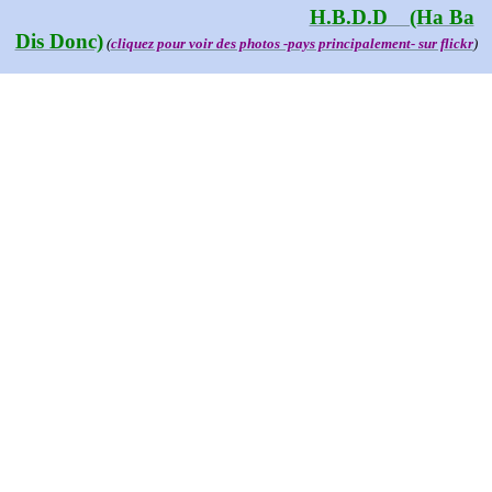
H.B.D.D (Ha Ba
Dis Donc)
(
cliquez pour voir des photos -pays principalement- sur flickr
)