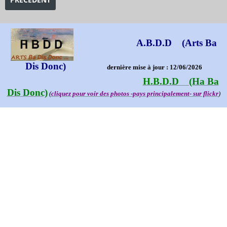
A.B.D.D (Arts Ba
Dis Donc)
dernière mise à jour : 12/06/2026
H.B.D.D (Ha Ba
Dis Donc)
(
cliquez pour voir des photos -pays principalement- sur flickr
)