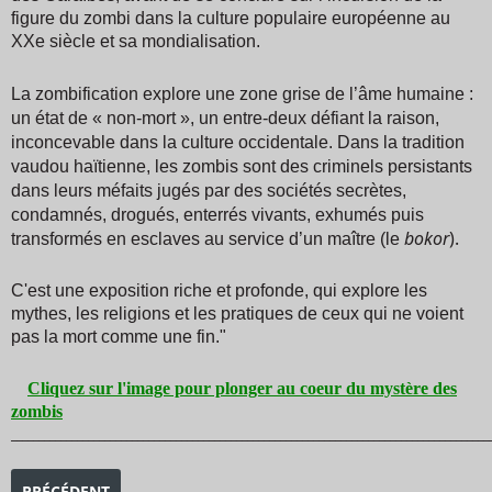
figure du zombi dans la culture populaire européenne au
XXe siècle et sa mondialisation.
La zombification explore une zone grise de l’âme humaine :
un état de « non-mort », un entre-deux défiant la raison,
inconcevable dans la culture occidentale. Dans la tradition
vaudou haïtienne, les zombis sont des criminels persistants
dans leurs méfaits jugés par des sociétés secrètes,
condamnés, drogués, enterrés vivants, exhumés puis
bokor
).
transformés en esclaves au service d’un maître (le
C'est une exposition riche et profonde, qui explore les
mythes, les religions et les pratiques de ceux qui ne voient
pas la mort comme une fin."
Cliquez sur l'image pour plonger au coeur du mystère des
zombis
_______________________________________________________________________________________
ARTICLE PRÉCÉDENT : EXPOSITION WE ARE HERE
PRÉCÉDENT