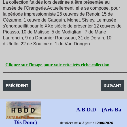
La collection fut dès lors destinée à être présentée au
musée de l'Orangerie.
Actuellement, elle se compose, pour
la période impressionniste 25 œuvres de Renoir, 15 de
Cézanne, 1 œuvre de Gauguin, Monet, Sisley. Le musée
s'enorgueillit pour le XXe siècle de présenter 12 œuvres de
Picasso, 10 de Matisse, 5 de Modigliani, 7 de Marie
Laurencin, 9 du Douanier Rousseau, 31 de Derain, 10
d’Utrillo, 22 de Soutine et 1 de Van Dongen.
Cliquez sur l'image pour voir cette très riche collection
_______________________________________________________________________________________
ARTICLE PRÉCÉDENT : EXPOSITION L'OEIL VERITE
ARTICLE SU
PRÉCÉDENT
SUIVANT
A.B.D.D (Arts Ba
Dis Donc)
dernière mise à jour : 12/06/2026