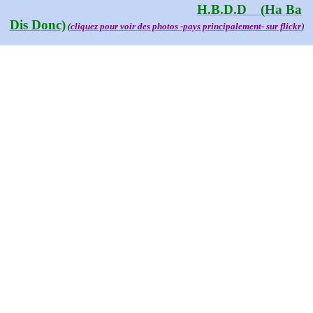
H.B.D.D (Ha Ba
Dis Donc)
(
cliquez pour voir des photos -pays principalement- sur flickr
)