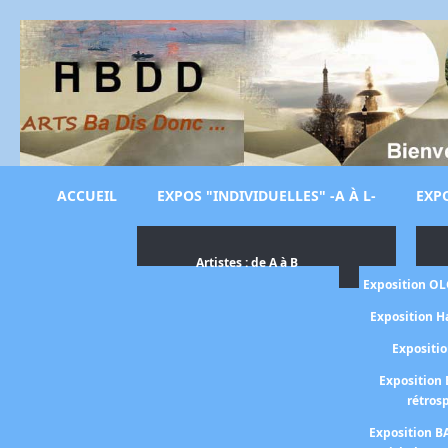
ACCUEIL
EXPOS "INDIVIDUELLES" -A À L-
EXPO
Artistes : de A à B
Exposition O
Exposition H
Expositi
Exposition 
rétros
Exposition B