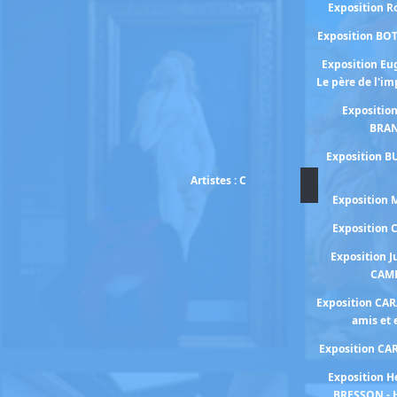
Exposition 
Exposition BO
Exposition E
Le père de l'i
Expositio
BRA
Exposition B
Artistes : C
Exposition
Exposition
Exposition J
CAM
Exposition CA
amis et
Exposition C
Exposition H
BRESSON - 