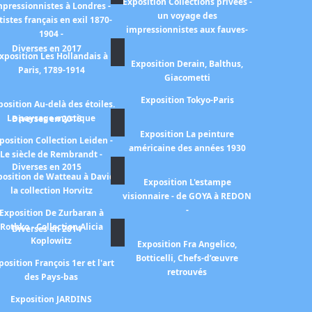
Exposition Collections privées -
mpressionnistes à Londres -
un voyage des
tistes français en exil 1870-
impressionnistes aux fauves-
1904 -
Diverses en 2017
xposition Les Hollandais à
Exposition Derain, Balthus,
Paris, 1789-1914
Giacometti
Exposition Tokyo-Paris
position Au-delà des étoiles.
Le paysage mystique
Diverses en 2016
Exposition La peinture
position Collection Leiden -
américaine des années 1930
Le siècle de Rembrandt -
Diverses en 2015
position de Watteau à David
Exposition L'estampe
la collection Horvitz
visionnaire - de GOYA à REDON
-
Exposition De Zurbaran à
Rothko - Collection Alicia
Diverses en 2014
Koplowitz
Exposition Fra Angelico,
Botticelli, Chefs-d’œuvre
position François 1er et l'art
retrouvés
des Pays-bas
Exposition JARDINS