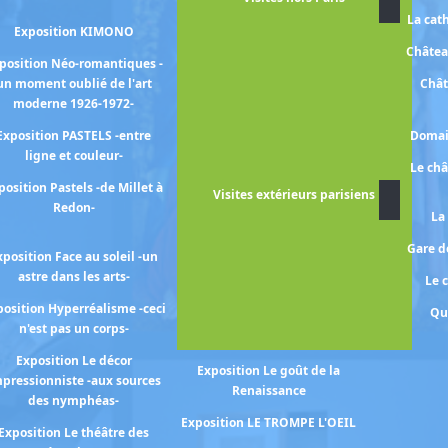
la Galerie Borghèse
La cat
Exposition KIMONO
Exposition Dans l'appartement
Châtea
de Léonce Rosenberg
position Néo-romantiques -
un moment oublié de l'art
Chât
Exposition EN JEU ! les artistes
moderne 1926-1972-
et le sport entre 1870-1930
Exposition PASTELS -entre
Domai
Exposition FAIRE PARLER LES
ligne et couleur-
PIERRES - sculptures
Le ch
médiévales de Notre Dame -
position Pastels -de Millet à
Visites extérieurs parisiens
Redon-
Exposition Heinz BERGGRUEN -
La
un marchand et sa collection-
Gare de
xposition Face au soleil -un
Exposition KAZAKHSTAN -
astre dans les arts-
Le 
trésors de la grande steppe -
osition Hyperréalisme -ceci
Qu
Exposition La couleur parle
n'est pas un corps-
toutes les langues
Exposition Le décor
Exposition Le goût de la
pressionniste -aux sources
Renaissance
des nymphéas-
Exposition LE TROMPE L'OEIL
Exposition Le théâtre des