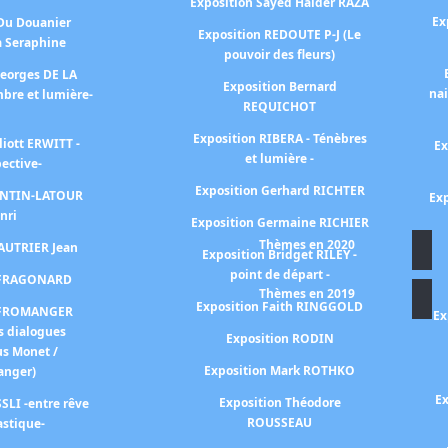
Exposition Sayed Haider RAZA
Ex
 Du Douanier
Exposition REDOUTE P-J (Le
à Seraphine
pouvoir des fleurs)
Georges DE LA
Exposition Bernard
na
bre et lumière-
REQUICHOT
Exposition RIBERA - Ténèbres
liott ERWITT -
Ex
et lumière -
pective-
Exposition Gerhard RICHTER
FANTIN-LATOUR
Exp
nri
Exposition Germaine RICHIER
Thèmes en 2020
FAUTRIER Jean
Exposition Bridget RILEY -
point de départ -
n FRAGONARD
Thèmes en 2019
Exposition Faith RINGGOLD
n FROMANGER
Ex
s dialogues
Exposition RODIN
us Monet /
Exposition Mark ROTHKO
anger)
Ex
Exposition Théodore
SLI -entre rêve
ROUSSEAU
astique-