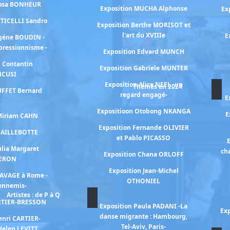
Rosa BONHEUR
Exposition MUCHA Alphonse
Ex
TTICELLI Sandro
Exposition Berthe MORISOT et
l'art du XVIIIe
E
ugéne BOUDIN -
mpressionnisme -
Exposition Edvard MUNCH
n Contantin
Exposition Gabriele MUNTER
NCUSI
Exposition Alice NEEL -un
Thèmes en 2024
UFFET Bernard
regard engagé-
E
Expositioon Otobong NKANGA
E
 Miriam CAHN
Exposition Fernande OLIVIER
 CAILLEBOTTE
et Pablo PICASSO
E
ulia Margaret
ch
Exposition Chana ORLOFF
ERON
Exposition Jean-Michel
RAVAGE à Rome -
OTHONIEL
 ennemis-
Artistes : de P à Q
ARTIER-BRESSON
Exposition Paula PADANI -La
Exp
danse migrante : Hambourg,
enri CARTIER-
Tel-Aviv, Paris-
Helen LEVITT