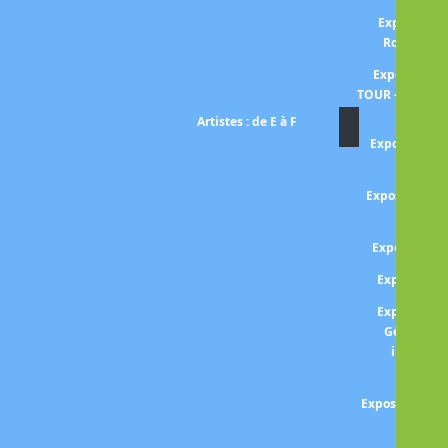
Exposition
Rousseau 
Exposition 
TOUR -entre om
Artistes : de E à F
Exposition El
rétros
Exposition 
He
Exposition 
Expositio
Expositio
Gérard (Le
inattend
From
Exposition FUS
et fant