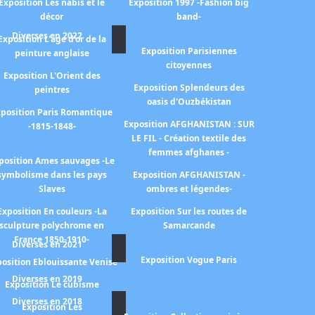
Exposition Les nabis et le
Exposition 1997 -Fashion big
décor
band-
Diverses en 2022
Exposition L'age d'or de la
Exposition Parisiennes
peinture anglaise
citoyennes
Exposition L'Orient des
Exposition Splendeurs des
peintres
oasis d'Ouzbékistan
position Paris Romantique
Exposition AFGHANISTAN : SUR
-1815-1848-
LE FIL - Création textile des
femmes afghanes -
position Ames sauvages -Le
symbolisme dans les pays
Exposition AFGHANISTAN -
Slaves
ombres et légendes-
Exposition En couleurs -La
Exposition Sur les routes de
sculpture polychrome en
Samarcande
France 1850-1910-
Diverses en 2021
Exposition Vogue Paris
osition Eblouissante Venise
Diverses en 2019
Exposition Le cubisme
Diverses en 2018
Exposition Les