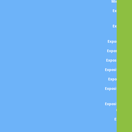
Michel et 
Exposition
WA
Exposition
Sound
Exposition BA
Exposition Gi
Exposition S
Exposition An
Exposition B
Exposition BOI
paris
Exposition Den
regard v
Expositio
BOLT