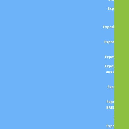
Exposition 
Exposit
Exposition CEZ
d
Exposition Cha
Male
Exposition C
Exposition Re
aux origines 
ital
Exposition 
COL
Exposition H
BRESSON - Le
Exposit
Exposition 