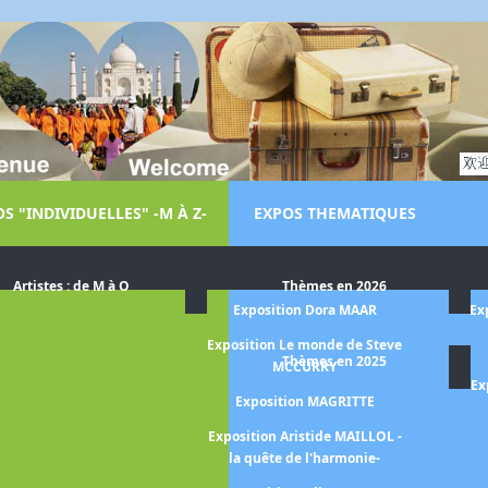
S "INDIVIDUELLES" -M À Z-
EXPOS THEMATIQUES
Artistes : de M à O
Thèmes en 2026
LGA de AMARAL
Exposition Dora MAAR
Ex
arriet BACKER
Exposition Le monde de Steve
Thèmes en 2025
MCCURRY
on BANSKY
Ex
Exposition MAGRITTE
BASELITZ -la
pective-
Exposition Aristide MAILLOL -
la quête de l'harmonie-
ASQUIAT Jean-