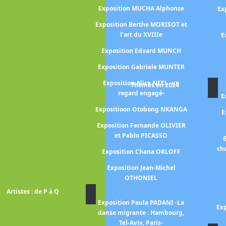
Rosa BONHEUR
Exposition MUCHA Alphonse
Ex
TTICELLI Sandro
Exposition Berthe MORISOT et
l'art du XVIIIe
E
ugéne BOUDIN -
mpressionnisme -
Exposition Edvard MUNCH
n Contantin
Exposition Gabriele MUNTER
NCUSI
Exposition Alice NEEL -un
Thèmes en 2024
UFFET Bernard
regard engagé-
E
Expositioon Otobong NKANGA
E
 Miriam CAHN
Exposition Fernande OLIVIER
 CAILLEBOTTE
et Pablo PICASSO
E
ulia Margaret
ch
Exposition Chana ORLOFF
ERON
Exposition Jean-Michel
RAVAGE à Rome -
OTHONIEL
 ennemis-
Artistes : de P à Q
ARTIER-BRESSON
Exposition Paula PADANI -La
Exp
danse migrante : Hambourg,
enri CARTIER-
Tel-Aviv, Paris-
Helen LEVITT