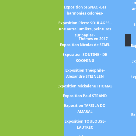
i
Exposition SIGNAC -Les
 Jean HELION
ar
harmonies colorées-
uguste HERBIN
Exposition Pierre SOULAGES -
E
vid HOCKNEY 25
une autre lumière, peintures
sur papier -
vid HOCKNEY -a
Thèmes en 2017
Normandy-
Exposition Nicolas de STAEL
Ex
hilip GUSTON -
Exposition SOUTINE - DE
 l'histoire -
KOONING
Ex
Frank HORVAT
Exposition Théophile-
Alexandre STEINLEN
Ex
brice HYBER -La
lée-
Exposition Mickalene THOMAS
aciela ITURBIDE
Exposition Paul STRAND
ekka HALONEN -
Exposition TARSILA DO
la Finlande -
AMARAL
Ex
Exposition TOULOUSE-
uis JANMOT -le
LAUTREC
e l'âme-