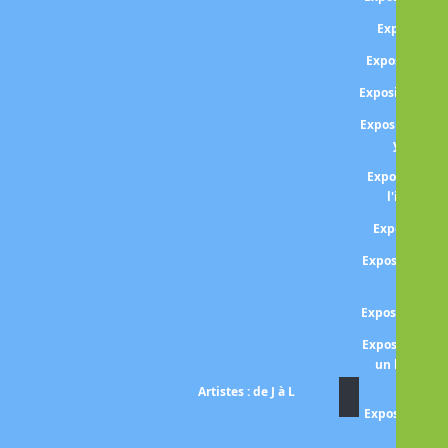
Exposition
Exposition A
Exposition Da
Exposition Da
year in 
Exposition P
l'ironie de
Exposition 
Exposition Fa
val
Exposition Gr
Exposition P
un hymne à 
Artistes : de J à L
Exposition Lo
poème d