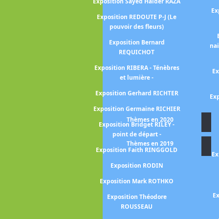
Exposition Sayed Haider RAZA
Ex
 Du Douanier
Exposition REDOUTE P-J (Le
à Seraphine
pouvoir des fleurs)
Georges DE LA
Exposition Bernard
na
bre et lumière-
REQUICHOT
Exposition RIBERA - Ténèbres
liott ERWITT -
Ex
et lumière -
pective-
Exposition Gerhard RICHTER
FANTIN-LATOUR
Exp
nri
Exposition Germaine RICHIER
Thèmes en 2020
FAUTRIER Jean
Exposition Bridget RILEY -
point de départ -
n FRAGONARD
Thèmes en 2019
Exposition Faith RINGGOLD
n FROMANGER
Ex
s dialogues
Exposition RODIN
us Monet /
Exposition Mark ROTHKO
anger)
Ex
Exposition Théodore
SLI -entre rêve
ROUSSEAU
astique-