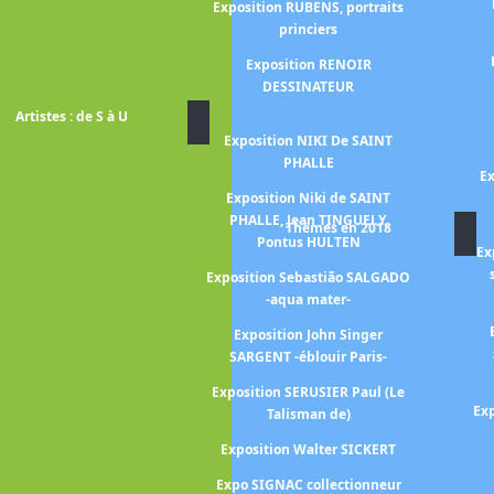
Exposition RUBENS, portraits
urits Cornelis
princiers
CHER
Exposition RENOIR
Sally Gabori
DESSINATEUR
Artistes : de S à U
n GAUGUIN,
Exposition NIKI De SAINT
himiste
PHALLE
Ex
érard GAROUSTE
Exposition Niki de SAINT
ALLEN-KALLELA
PHALLE, Jean TINGUELY,
Thèmes en 2018
Pontus HULTEN
n Artemisia
Ex
LESCHI
Exposition Sebastião SALGADO
-aqua mater-
es cheveaux de
CAULT
Exposition John Singer
SARGENT -éblouir Paris-
Luca GIORDANO
Exposition SERUSIER Paul (Le
Jean-Baptiste
Exp
Talisman de)
nce en lumière-
Exposition Walter SICKERT
ILLON LETHIERE
Expo SIGNAC collectionneur
brielle HEBERT