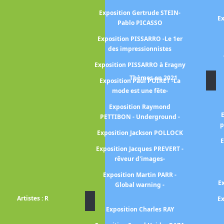
 Henry CROS
Exposition Gertrude STEIN-
Ex
Pablo PICASSO
 DALOU Jules
Exposition PISSARRO -Le 1er
des impressionnistes
Jacques-Louis
VID
Exposition PISSARRO à Eragny
EGAS à l'Opéra
Thèmes en 2021
Exposition Paul POIRET -La
mode est une fête-
DEGAS, danse,
ge à Degas avec
Exposition Raymond
Valéry
PETTIBON - Underground -
p
 MANET-DEGAS
Exposition Jackson POLLOCK
E
n DELACROIX
Exposition Jacques PREVERT -
rêveur d'images-
Maurice DENIS
Exposition Martin PARR -
RAIN, 1904-1914
E
Global warning -
ie radicale
Artistes : R
Ex
onard De VINCI
Exposition Charles RAY
ndré DEVAMBEZ