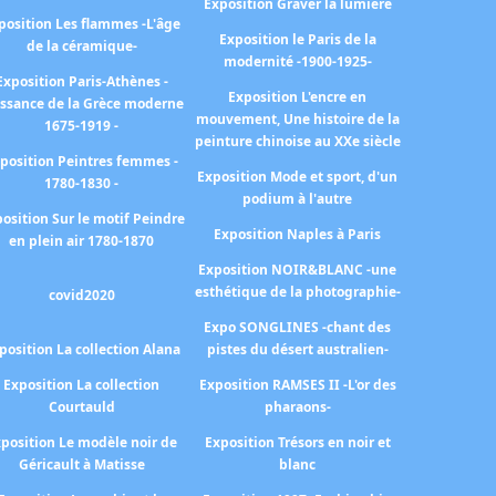
Exposition Graver la lumière
position Les flammes -L'âge
Exposition le Paris de la
de la céramique-
modernité -1900-1925-
Exposition Paris-Athènes -
Exposition L'encre en
issance de la Grèce moderne
mouvement, Une histoire de la
1675-1919 -
peinture chinoise au XXe siècle
position Peintres femmes -
Exposition Mode et sport, d'un
1780-1830 -
podium à l'autre
osition Sur le motif Peindre
Exposition Naples à Paris
en plein air 1780-1870
Exposition NOIR&BLANC -une
esthétique de la photographie-
covid2020
Expo SONGLINES -chant des
position La collection Alana
pistes du désert australien-
Exposition La collection
Exposition RAMSES II -L'or des
Courtauld
pharaons-
position Le modèle noir de
Exposition Trésors en noir et
Géricault à Matisse
blanc