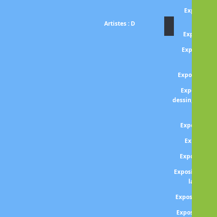
Exposition
Artistes : D
Exposition
Exposition 
DA
Exposition D
Exposition 
dessin, homma
Paul 
Exposition
Expositio
Exposition 
Exposition DE
la décenn
Exposition Lé
Exposition A