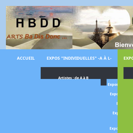
ACCUEIL
EXPOS "INDIVIDUELLES" -A À L-
EXPO
Artistes : de A à B
Exposition O
Exposition H
Expositi
Exposition 
rétros
Exposition B