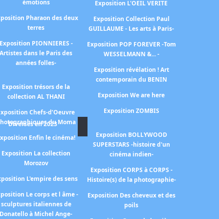
émotions
Exposition L'OEIL VERITE
position Pharaon des deux
Exposition Collection Paul
terres
GUILLAUME - Les arts à Paris-
Exposition PIONNIERES -
Exposition POP FOREVER -Tom
Artistes dans le Paris des
WESSELMANN &... -
années folles-
Exposition révélation ! Art
contemporain du BENIN
Exposition trésors de la
Exposition We are here
collection AL THANI
Exposition ZOMBIS
Exposition Chefs-d’Oeuvre
hotographiques du Moma
Diverses en 2023
Exposition BOLLYWOOD
xposition Enfin le cinéma!
SUPERSTARS -histoire d'un
Exposition La collection
cinéma indien-
Morozov
Exposition CORPS à CORPS -
xposition L'empire des sens
Histoire(s) de la photographie-
position Le corps et l âme -
Exposition Des cheveux et des
sculptures italiennes de
poils
Donatello à Michel Ange-