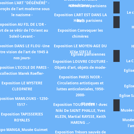
position L'ART "DÉGÉNÉRÉ" -
autochtones -
Cimetières parisiens
proçès de l'art moderne sous
Le 
le nazisme -
Exposition L'ART EST DANS LA
Hôtels parisiens
RUE
xposition AU FIL DE L'OR -
H
art de se vêtir de l'Orient au
Exposition Convoquer les
Soleil-Levant -
chimères
position DANS LE FLOU -Une
Exposition LE MOYEN-AGE DU
H
tre vision de l'art de 1945 à
XIXe SIECLE
Eglises parisiennes
nos jours-
La C
Exposition LOUVRE COUTURE -
position L'ECOLE DE PARIS -
Objets d'art, objets de mode-
Eglis
collection Marek Roefler-
Exposition PARIS NOIR -
Exposition LE MYSTERE
Circulations artistiques et
Eglis
CLEOPATRE
luttes anticoloniales, 1950-
2000-
Eglise S
position MAMLOUKS - 1250-
Musées
1517 -
Exposition TOUS LEGER ! -Avec
Musée d
Niki De SAINT PHALLE, Yves
Exposition TAPISSERIES
KLEIN, Martial RAYSSE, Keith
Musée 
ROYALES
HARING ...-
l'a
xpo MANGA_Musée Guimet
Exposition Trésors sauvés de