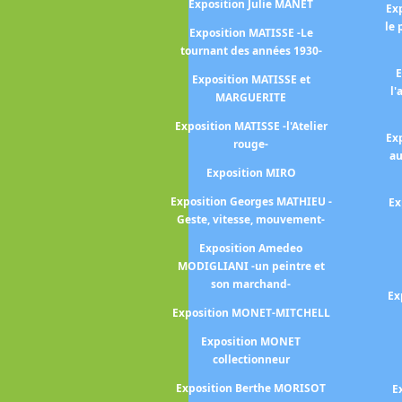
SCHIELE Egon
Exposition Julie MANET
Ex
le 
 BASQUIAT -
Exposition MATISSE -Le
RHOL
tournant des années 1930-
E
 BASQUIAT -
Exposition MATISSE et
l'
tracks-
MARGUERITE
ZILLE Frédéric
Exposition MATISSE -l'Atelier
Ex
rouge-
ovanni BELLINI
au
Exposition MIRO
arah BERNHARDT
Exposition Georges MATHIEU -
Ex
na-Eva BERGMAN
Geste, vitesse, mouvement-
ESNARD Albert
Exposition Amedeo
MODIGLIANI -un peintre et
LLY -Chroniques
son marchand-
iennes-
Ex
Exposition MONET-MITCHELL
ise BELLON - un
agabond -
Exposition MONET
collectionneur
n Christian
ANSKI
Exposition Berthe MORISOT
E