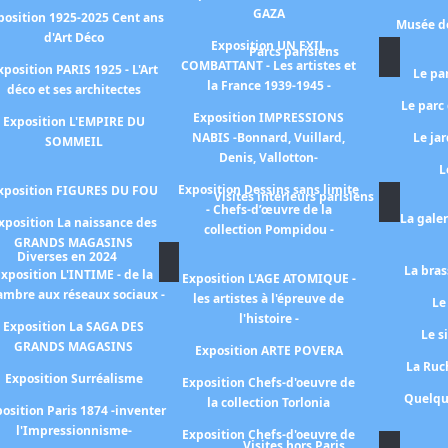
GAZA
position 1925-2025 Cent ans
Musée de
d'Art Déco
Exposition UN EXIL
Parcs parisiens
COMBATTANT - Les artistes et
xposition PARIS 1925 - L'Art
Le pa
la France 1939-1945 -
déco et ses architectes
Le parc
Exposition IMPRESSIONS
Exposition L'EMPIRE DU
NABIS -Bonnard, Vuillard,
Le ja
SOMMEIL
Denis, Vallotton-
L
Exposition Dessins sans limite
xposition FIGURES DU FOU
Visites intérieurs parisiens
- Chefs-d’œuvre de la
La gale
xposition La naissance des
collection Pompidou -
GRANDS MAGASINS
Diverses en 2024
La bras
xposition L'INTIME - de la
Exposition L'AGE ATOMIQUE -
ambre aux réseaux sociaux -
les artistes à l'épreuve de
Le
l'histoire -
Exposition La SAGA DES
Le s
GRANDS MAGASINS
Exposition ARTE POVERA
La Ruch
Exposition Surréalisme
Exposition Chefs-d'oeuvre de
Quelqu
la collection Torlonia
osition Paris 1874 -inventer
l'Impressionnisme-
Exposition Chefs-d'oeuvre de
Visites hors Paris