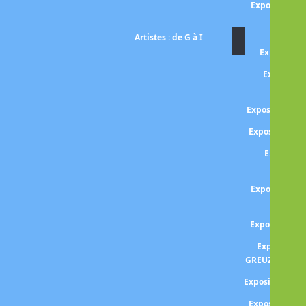
Exposition Ma
ES
Artistes : de G à I
Exposition 
Expositio
l'alc
Exposition G
Exposition G
Expositio
GENTI
Exposition L
GERI
Exposition 
Exposition 
GREUZE -l'enfa
Exposition GU
Exposition Ga