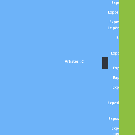
Exposition 
Exposition BO
Exposition E
Le père de l'i
Expositio
BRA
Exposition B
Artistes : C
Exposition
Exposition
Exposition J
CAM
Exposition CA
amis et
Exposition C
Exposition H
BRESSON - 