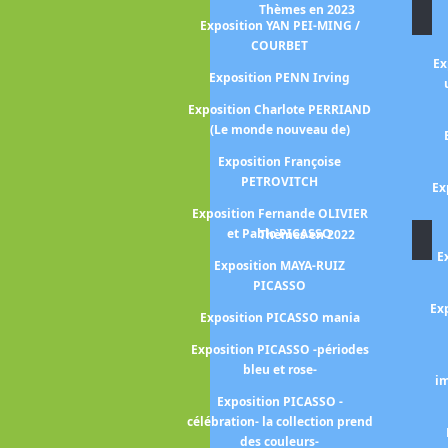
Thèmes en 2023
Exposition YAN PEI-MING /
CASSATT Mary
COURBET
ion CESAR
Ex
Exposition PENN Irving
ANNE (Portraits
Exposition Charlote PERRIAND
e)
(Le monde nouveau de)
gall, Lissitzky,
Exposition Françoise
vitch
PETROVITCH
Ex
HIHARU SHIOTA
Exposition Fernande OLIVIER
voir CIMABUE -
et Pablo PICASSO
Thèmes en 2022
de la peinture
E
Exposition MAYA-RUIZ
ienne-
PICASSO
les mondes de
Exp
Exposition PICASSO mania
ETTE
Exposition PICASSO -périodes
enri CARTIER-
bleu et rose-
s européens -
im
Exposition PICASSO -
ion COROT
célébration- la collection prend
George CONDO
des couleurs-