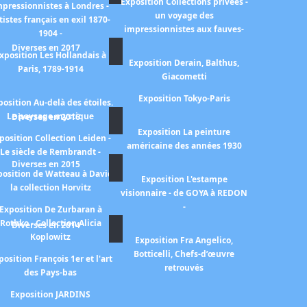
Exposition Collections privées -
mpressionnistes à Londres -
un voyage des
tistes français en exil 1870-
impressionnistes aux fauves-
1904 -
Diverses en 2017
xposition Les Hollandais à
Exposition Derain, Balthus,
Paris, 1789-1914
Giacometti
Exposition Tokyo-Paris
position Au-delà des étoiles.
Le paysage mystique
Diverses en 2016
Exposition La peinture
position Collection Leiden -
américaine des années 1930
Le siècle de Rembrandt -
Diverses en 2015
position de Watteau à David
Exposition L'estampe
la collection Horvitz
visionnaire - de GOYA à REDON
-
Exposition De Zurbaran à
Rothko - Collection Alicia
Diverses en 2014
Koplowitz
Exposition Fra Angelico,
Botticelli, Chefs-d’œuvre
position François 1er et l'art
retrouvés
des Pays-bas
Exposition JARDINS