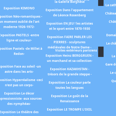
la Galerie Borghèse
La cat
Exposition KIMONO
Exposition Dans l'appartement
Châtea
de Léonce Rosenberg
position Néo-romantiques -
un moment oublié de l'art
Chât
Exposition EN JEU ! les artistes
moderne 1926-1972-
et le sport entre 1870-1930
Exposition PASTELS -entre
Domai
Exposition FAIRE PARLER LES
ligne et couleur-
PIERRES - sculptures
Le ch
médiévales de Notre Dame -
position Pastels -de Millet à
Visites extérieurs parisiens
Redon-
Exposition Heinz BERGGRUEN -
La
un marchand et sa collection-
Gare de
xposition Face au soleil -un
Exposition KAZAKHSTAN -
astre dans les arts-
Le 
trésors de la grande steppe -
osition Hyperréalisme -ceci
Qu
Exposition La couleur parle
n'est pas un corps-
toutes les langues
Exposition Le décor
Exposition Le goût de la
pressionniste -aux sources
Renaissance
des nymphéas-
Exposition LE TROMPE L'OEIL
Exposition Le théâtre des