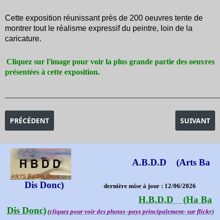
Cette exposition réunissant près de 200 oeuvres tente de
montrer tout le réalisme expressif du peintre, loin de la
caricature.
Cliquez sur l'image pour voir la plus grande partie des oeuvres
présentées à cette exposition.
_______________________________________________________________________________________
ARTICLE PRÉCÉDENT : EXPOSITION TARSILA DO AMARAL
ARTICLE SU
PRÉCÉDENT
SUIVANT
A.B.D.D (Arts Ba
Dis Donc)
dernière mise à jour : 12/06/2026
H.B.D.D (Ha Ba
Dis Donc)
(
cliquez pour voir des photos -pays principalement- sur flickr
)