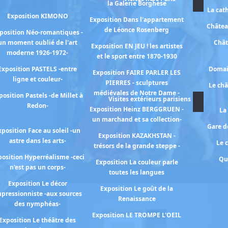
la Galerie Borghèse
La cat
Exposition KIMONO
Exposition Dans l'appartement
Châtea
de Léonce Rosenberg
position Néo-romantiques -
un moment oublié de l'art
Chât
Exposition EN JEU ! les artistes
moderne 1926-1972-
et le sport entre 1870-1930
Exposition PASTELS -entre
Domai
Exposition FAIRE PARLER LES
ligne et couleur-
PIERRES - sculptures
Le ch
médiévales de Notre Dame -
position Pastels -de Millet à
Visites extérieurs parisiens
Redon-
Exposition Heinz BERGGRUEN -
La
un marchand et sa collection-
Gare de
xposition Face au soleil -un
Exposition KAZAKHSTAN -
astre dans les arts-
Le 
trésors de la grande steppe -
osition Hyperréalisme -ceci
Qu
Exposition La couleur parle
n'est pas un corps-
toutes les langues
Exposition Le décor
Exposition Le goût de la
pressionniste -aux sources
Renaissance
des nymphéas-
Exposition LE TROMPE L'OEIL
Exposition Le théâtre des