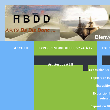
ACCUEIL
EXPOS "INDIVIDUELLES" -A À L-
EXPO
Artistes : de A à B
Exposition O
Exposition H
Expositi
Exposition 
rétros
Exposition B