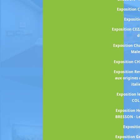
Exposition 
Exposit
Exposition CEZ
d
Exposition Cha
Male
Exposition C
Exposition Re
aux origines 
ital
Exposition 
COL
Exposition H
BRESSON - Le
Exposit
Exposition 