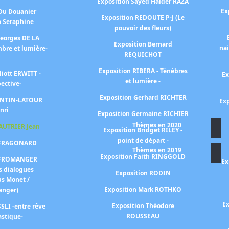
Exposition Sayed Haider RAZA
Ex
 Du Douanier
Exposition REDOUTE P-J (Le
à Seraphine
pouvoir des fleurs)
Georges DE LA
Exposition Bernard
na
bre et lumière-
REQUICHOT
Exposition RIBERA - Ténèbres
liott ERWITT -
Ex
et lumière -
pective-
Exposition Gerhard RICHTER
FANTIN-LATOUR
Exp
nri
Exposition Germaine RICHIER
Thèmes en 2020
FAUTRIER Jean
Exposition Bridget RILEY -
point de départ -
n FRAGONARD
Thèmes en 2019
Exposition Faith RINGGOLD
n FROMANGER
Ex
s dialogues
Exposition RODIN
us Monet /
Exposition Mark ROTHKO
anger)
Ex
Exposition Théodore
SLI -entre rêve
ROUSSEAU
astique-