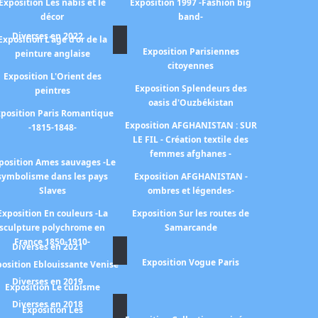
Exposition Les nabis et le
Exposition 1997 -Fashion big
décor
band-
Diverses en 2022
Exposition L'age d'or de la
Exposition Parisiennes
peinture anglaise
citoyennes
Exposition L'Orient des
Exposition Splendeurs des
peintres
oasis d'Ouzbékistan
position Paris Romantique
Exposition AFGHANISTAN : SUR
-1815-1848-
LE FIL - Création textile des
femmes afghanes -
position Ames sauvages -Le
symbolisme dans les pays
Exposition AFGHANISTAN -
Slaves
ombres et légendes-
Exposition En couleurs -La
Exposition Sur les routes de
sculpture polychrome en
Samarcande
France 1850-1910-
Diverses en 2021
Exposition Vogue Paris
osition Eblouissante Venise
Diverses en 2019
Exposition Le cubisme
Diverses en 2018
Exposition Les