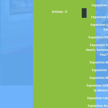
Exposition
Artistes : D
Exposition
Exposition 
DA
Exposition D
Exposition 
dessin, homma
Paul 
Exposition
Expositio
Exposition 
Exposition DE
la décenn
Exposition Lé
Exposition A