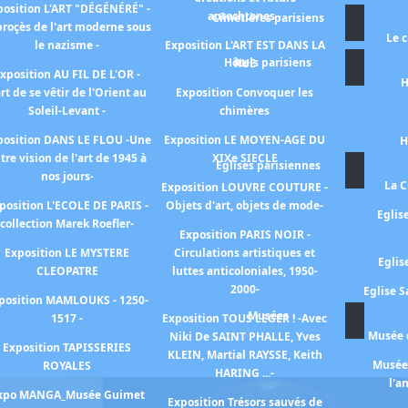
position L'ART "DÉGÉNÉRÉ" -
autochtones -
Cimetières parisiens
proçès de l'art moderne sous
Le 
le nazisme -
Exposition L'ART EST DANS LA
Hôtels parisiens
RUE
xposition AU FIL DE L'OR -
H
art de se vêtir de l'Orient au
Exposition Convoquer les
Soleil-Levant -
chimères
position DANS LE FLOU -Une
Exposition LE MOYEN-AGE DU
H
tre vision de l'art de 1945 à
XIXe SIECLE
Eglises parisiennes
nos jours-
La C
Exposition LOUVRE COUTURE -
position L'ECOLE DE PARIS -
Objets d'art, objets de mode-
Eglis
collection Marek Roefler-
Exposition PARIS NOIR -
Exposition LE MYSTERE
Circulations artistiques et
Eglis
CLEOPATRE
luttes anticoloniales, 1950-
2000-
Eglise S
position MAMLOUKS - 1250-
Musées
1517 -
Exposition TOUS LEGER ! -Avec
Musée d
Niki De SAINT PHALLE, Yves
Exposition TAPISSERIES
KLEIN, Martial RAYSSE, Keith
Musée 
ROYALES
HARING ...-
l'a
xpo MANGA_Musée Guimet
Exposition Trésors sauvés de