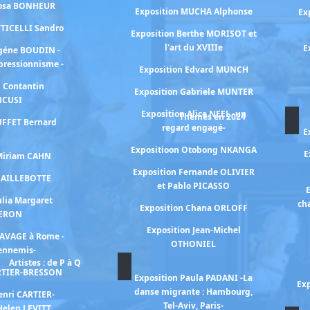
Rosa BONHEUR
Exposition MUCHA Alphonse
Ex
TTICELLI Sandro
Exposition Berthe MORISOT et
l'art du XVIIIe
E
ugéne BOUDIN -
mpressionnisme -
Exposition Edvard MUNCH
n Contantin
Exposition Gabriele MUNTER
NCUSI
Exposition Alice NEEL -un
Thèmes en 2024
UFFET Bernard
regard engagé-
E
Expositioon Otobong NKANGA
E
 Miriam CAHN
Exposition Fernande OLIVIER
 CAILLEBOTTE
et Pablo PICASSO
E
ulia Margaret
ch
Exposition Chana ORLOFF
ERON
Exposition Jean-Michel
RAVAGE à Rome -
OTHONIEL
 ennemis-
Artistes : de P à Q
ARTIER-BRESSON
Exposition Paula PADANI -La
Exp
danse migrante : Hambourg,
enri CARTIER-
Tel-Aviv, Paris-
Helen LEVITT