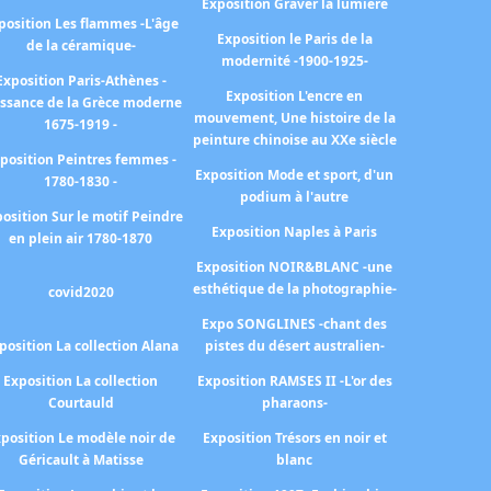
Exposition Graver la lumière
position Les flammes -L'âge
Exposition le Paris de la
de la céramique-
modernité -1900-1925-
Exposition Paris-Athènes -
Exposition L'encre en
issance de la Grèce moderne
mouvement, Une histoire de la
1675-1919 -
peinture chinoise au XXe siècle
position Peintres femmes -
Exposition Mode et sport, d'un
1780-1830 -
podium à l'autre
osition Sur le motif Peindre
Exposition Naples à Paris
en plein air 1780-1870
Exposition NOIR&BLANC -une
esthétique de la photographie-
covid2020
Expo SONGLINES -chant des
position La collection Alana
pistes du désert australien-
Exposition La collection
Exposition RAMSES II -L'or des
Courtauld
pharaons-
position Le modèle noir de
Exposition Trésors en noir et
Géricault à Matisse
blanc