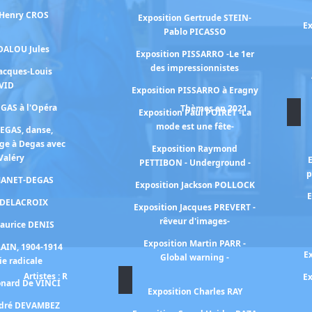
 Henry CROS
Exposition Gertrude STEIN-
Ex
Pablo PICASSO
 DALOU Jules
Exposition PISSARRO -Le 1er
des impressionnistes
Jacques-Louis
VID
Exposition PISSARRO à Eragny
EGAS à l'Opéra
Thèmes en 2021
Exposition Paul POIRET -La
mode est une fête-
DEGAS, danse,
ge à Degas avec
Exposition Raymond
Valéry
PETTIBON - Underground -
p
 MANET-DEGAS
Exposition Jackson POLLOCK
E
n DELACROIX
Exposition Jacques PREVERT -
rêveur d'images-
Maurice DENIS
Exposition Martin PARR -
RAIN, 1904-1914
E
Global warning -
ie radicale
Artistes : R
Ex
onard De VINCI
Exposition Charles RAY
ndré DEVAMBEZ