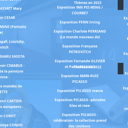
Thèmes en 2023
Exposition YAN PEI-MING /
CASSATT Mary
COURBET
ion CESAR
Ex
Exposition PENN Irving
ANNE (Portraits
Exposition Charlote PERRIAND
e)
(Le monde nouveau de)
gall, Lissitzky,
Exposition Françoise
vitch
PETROVITCH
Ex
HIHARU SHIOTA
Exposition Fernande OLIVIER
voir CIMABUE -
et Pablo PICASSO
Thèmes en 2022
de la peinture
E
Exposition MAYA-RUIZ
ienne-
PICASSO
les mondes de
Exp
Exposition PICASSO mania
ETTE
Exposition PICASSO -périodes
enri CARTIER-
bleu et rose-
s européens -
im
Exposition PICASSO -
ion COROT
célébration- la collection prend
George CONDO
des couleurs-