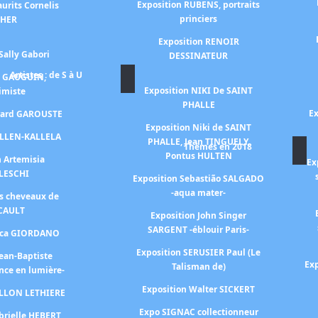
Exposition RUBENS, portraits
urits Cornelis
princiers
CHER
Exposition RENOIR
Sally Gabori
DESSINATEUR
Artistes : de S à U
n GAUGUIN,
Exposition NIKI De SAINT
himiste
PHALLE
Ex
érard GAROUSTE
Exposition Niki de SAINT
ALLEN-KALLELA
PHALLE, Jean TINGUELY,
Thèmes en 2018
Pontus HULTEN
n Artemisia
Ex
LESCHI
Exposition Sebastião SALGADO
-aqua mater-
es cheveaux de
CAULT
Exposition John Singer
SARGENT -éblouir Paris-
Luca GIORDANO
Exposition SERUSIER Paul (Le
Jean-Baptiste
Exp
Talisman de)
nce en lumière-
Exposition Walter SICKERT
ILLON LETHIERE
Expo SIGNAC collectionneur
brielle HEBERT