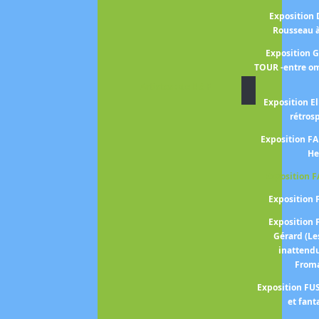
Exposition
Rousseau 
Exposition 
TOUR -entre om
Artistes : de E à F
Exposition El
rétros
Exposition 
He
Exposition 
Expositio
Expositio
Gérard (Le
inattend
From
Exposition FUS
et fant