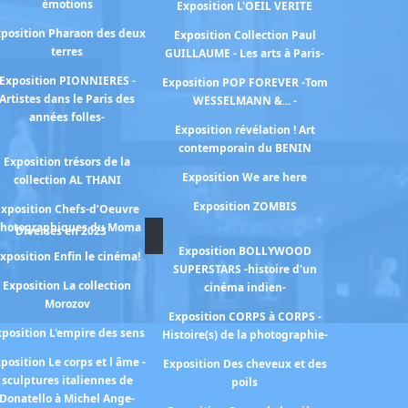
émotions
Exposition L'OEIL VERITE
position Pharaon des deux
Exposition Collection Paul
terres
GUILLAUME - Les arts à Paris-
Exposition PIONNIERES -
Exposition POP FOREVER -Tom
Artistes dans le Paris des
WESSELMANN &... -
années folles-
Exposition révélation ! Art
contemporain du BENIN
Exposition trésors de la
Exposition We are here
collection AL THANI
Exposition ZOMBIS
Exposition Chefs-d’Oeuvre
hotographiques du Moma
Diverses en 2023
Exposition BOLLYWOOD
xposition Enfin le cinéma!
SUPERSTARS -histoire d'un
Exposition La collection
cinéma indien-
Morozov
Exposition CORPS à CORPS -
xposition L'empire des sens
Histoire(s) de la photographie-
position Le corps et l âme -
Exposition Des cheveux et des
sculptures italiennes de
poils
Donatello à Michel Ange-