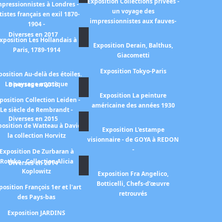
Exposition Collections privées -
mpressionnistes à Londres -
un voyage des
tistes français en exil 1870-
impressionnistes aux fauves-
1904 -
Diverses en 2017
xposition Les Hollandais à
Exposition Derain, Balthus,
Paris, 1789-1914
Giacometti
Exposition Tokyo-Paris
position Au-delà des étoiles.
Le paysage mystique
Diverses en 2016
Exposition La peinture
position Collection Leiden -
américaine des années 1930
Le siècle de Rembrandt -
Diverses en 2015
position de Watteau à David
Exposition L'estampe
la collection Horvitz
visionnaire - de GOYA à REDON
-
Exposition De Zurbaran à
Rothko - Collection Alicia
Diverses en 2014
Koplowitz
Exposition Fra Angelico,
Botticelli, Chefs-d’œuvre
position François 1er et l'art
retrouvés
des Pays-bas
Exposition JARDINS