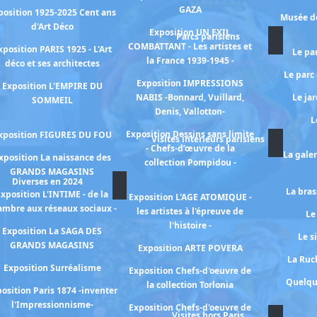
GAZA
position 1925-2025 Cent ans
Musée de
d'Art Déco
Exposition UN EXIL
Parcs parisiens
COMBATTANT - Les artistes et
xposition PARIS 1925 - L'Art
Le pa
la France 1939-1945 -
déco et ses architectes
Le parc
Exposition IMPRESSIONS
Exposition L'EMPIRE DU
NABIS -Bonnard, Vuillard,
Le ja
SOMMEIL
Denis, Vallotton-
L
Exposition Dessins sans limite
xposition FIGURES DU FOU
Visites intérieurs parisiens
- Chefs-d’œuvre de la
La gale
xposition La naissance des
collection Pompidou -
GRANDS MAGASINS
Diverses en 2024
La bras
xposition L'INTIME - de la
Exposition L'AGE ATOMIQUE -
ambre aux réseaux sociaux -
les artistes à l'épreuve de
Le
l'histoire -
Exposition La SAGA DES
Le s
GRANDS MAGASINS
Exposition ARTE POVERA
La Ruch
Exposition Surréalisme
Exposition Chefs-d'oeuvre de
Quelqu
la collection Torlonia
osition Paris 1874 -inventer
l'Impressionnisme-
Exposition Chefs-d'oeuvre de
Visites hors Paris