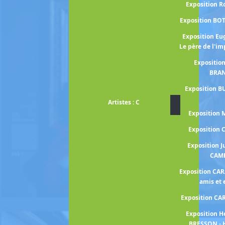
Exposition 
Exposition BO
Exposition E
Le père de l'i
Expositio
BRA
Exposition B
Artistes : C
Exposition
Exposition
Exposition J
CAM
Exposition CA
amis et
Exposition C
Exposition H
BRESSON - 