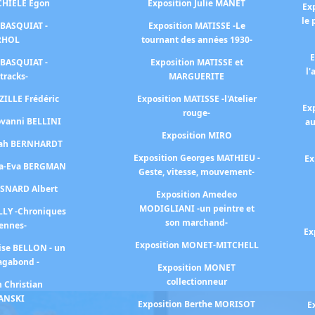
SCHIELE Egon
Exposition Julie MANET
Ex
le 
 BASQUIAT -
Exposition MATISSE -Le
RHOL
tournant des années 1930-
E
 BASQUIAT -
Exposition MATISSE et
l'
tracks-
MARGUERITE
ZILLE Frédéric
Exposition MATISSE -l'Atelier
Ex
rouge-
ovanni BELLINI
au
Exposition MIRO
arah BERNHARDT
Exposition Georges MATHIEU -
Ex
na-Eva BERGMAN
Geste, vitesse, mouvement-
ESNARD Albert
Exposition Amedeo
MODIGLIANI -un peintre et
LLY -Chroniques
son marchand-
iennes-
Ex
Exposition MONET-MITCHELL
ise BELLON - un
agabond -
Exposition MONET
collectionneur
n Christian
ANSKI
Exposition Berthe MORISOT
E