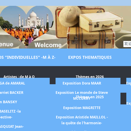
S "INDIVIDUELLES" -M À Z-
EXPOS THEMATIQUES
Artistes : de M à O
Thèmes en 2026
LGA de AMARAL
Exposition Dora MAAR
Ex
arriet BACKER
Exposition Le monde de Steve
Thèmes en 2025
MCCURRY
on BANSKY
Ex
Exposition MAGRITTE
BASELITZ -la
pective-
Exposition Aristide MAILLOL -
la quête de l'harmonie-
ASQUIAT Jean-