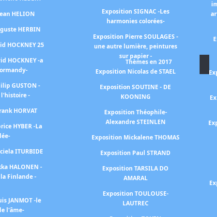
i
Exposition SIGNAC -Les
 Jean HELION
ar
harmonies colorées-
uguste HERBIN
Exposition Pierre SOULAGES -
E
vid HOCKNEY 25
une autre lumière, peintures
sur papier -
vid HOCKNEY -a
Thèmes en 2017
Normandy-
Exposition Nicolas de STAEL
Ex
hilip GUSTON -
Exposition SOUTINE - DE
 l'histoire -
KOONING
Ex
Frank HORVAT
Exposition Théophile-
Alexandre STEINLEN
Ex
brice HYBER -La
lée-
Exposition Mickalene THOMAS
aciela ITURBIDE
Exposition Paul STRAND
ekka HALONEN -
Exposition TARSILA DO
la Finlande -
AMARAL
Ex
Exposition TOULOUSE-
uis JANMOT -le
LAUTREC
e l'âme-